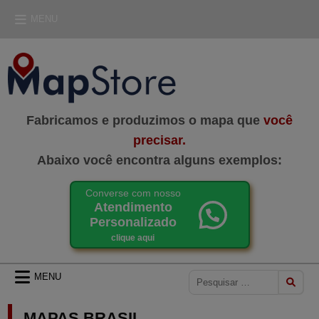
Skip
MENU
to
content
MAPSTORE
LOJA DE MAPAS
Fabricamos e produzimos o mapa que
você
precisar.
Abaixo você encontra alguns exemplos:
Converse com nosso
Atendimento
Personalizado
clique aqui
Pesquisar
MENU
por:
MAPAS BRASIL