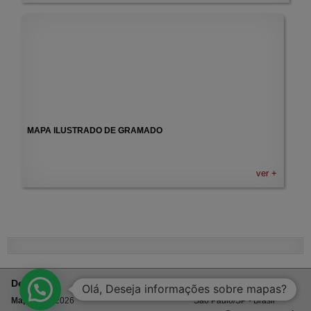
MAPA ILUSTRADO DE GRAMADO
ver +
Design:
Contato:
Olá, Deseja informações sobre mapas?
Mapstore
| 2026
São Paulo/SP - Brasil