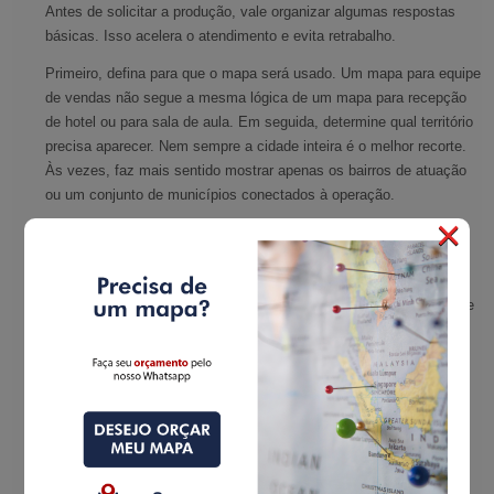
Antes de solicitar a produção, vale organizar algumas respostas
básicas. Isso acelera o atendimento e evita retrabalho.
Primeiro, defina para que o mapa será usado. Um mapa para equipe
de vendas não segue a mesma lógica de um mapa para recepção
de hotel ou para sala de aula. Em seguida, determine qual território
precisa aparecer. Nem sempre a cidade inteira é o melhor recorte.
Às vezes, faz mais sentido mostrar apenas os bairros de atuação
ou um conjunto de municípios conectados à operação.
×
Depois, pense em quais informações precisam ganhar destaque.
Se tudo for prioridade, nada se destaca. Escolha o que realmente
ajuda na leitura do usuário final. Por fim, considere onde o mapa
será aplicado. Um painel de parede exige uma solução diferente de
um material promocional ou institucional.
Esse cuidado inicial evita um erro comum: pedir um mapa amplo
demais para uma necessidade específica demais.
Principais aplicações de um
mapa de cidades