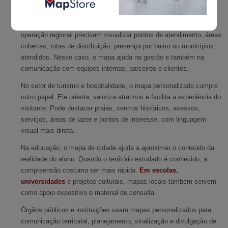
personalizado
O uso comercial está entre os mais frequentes. Empresas com
operação regional precisam visualizar pontos de atendimento, áreas
cobertas, rotas de distribuição, presença por bairro ou municípios
atendidos. Nesse caso, o mapa ajuda na gestão e também na
comunicação com equipes internas, parceiros e clientes.
No setor de turismo e hospitalidade, o mapa personalizado cumpre
outro papel. Ele orienta, valoriza atrativos e facilita a experiência do
visitante. Pode destacar praias, centros históricos, acessos,
serviços, áreas de lazer e pontos de interesse, com linguagem
visual mais direta.
Na educação, o mapa de cidade ajuda a aproximar o conteúdo da
realidade do aluno. Quando o território estudado é conhecido, a
compreensão costuma ser mais rápida.
Em escolas,
universidades
e projetos culturais, mapas locais também servem
como apoio expositivo e material de consulta.
Órgãos públicos e instituições usam mapas personalizados para
comunicação territorial, planejamento, sinalização e divulgação de