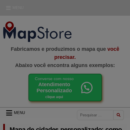
Skip
MENU
to
content
MAPSTORE
LOJA DE MAPAS
Fabricamos e produzimos o mapa que
você
precisar.
Abaixo você encontra alguns exemplos:
Converse com nosso
Atendimento
Personalizado
clique aqui
Pesquisar
MENU
por:
Mapa de cidades personalizado: como