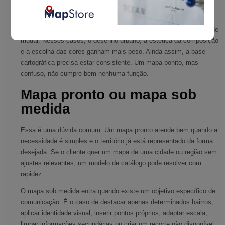
divisões territoriais, locais de interesse público, equipamentos
urbanos e recortes eleitorais.
Já em aplicações decorativas ou de ambientação, a prioridade pode
mudar. Nesses casos, o desenho urbano, a estética da composição
e a escolha das cores ganham mais peso. Ainda assim, a base
cartográfica precisa estar consistente. Um mapa bonito, mas
confuso, não cumpre bem nenhuma função.
Mapa pronto ou mapa sob
medida
Essa é uma dúvida comum. Um mapa pronto atende bem quando a
necessidade é simples e o território já está representado da forma
desejada. Se o cliente quer um mapa de uma cidade ou região sem
ajustes relevantes, um modelo de catálogo pode resolver com
rapidez.
O mapa sob medida entra quando existe um objetivo específico de
comunicação. É o caso de destacar apenas determinados bairros,
aplicar identidade visual, inserir pontos próprios, adaptar escala,
limpar informações secundárias ou criar um recorte não disponível