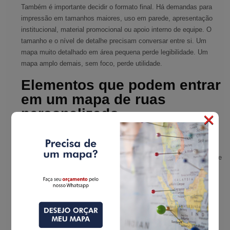
Também é importante decidir o formato final. Há demandas para
impressão em tamanhos maiores, uso em parede, apresentação
institucional, material promocional ou apoio interno de equipe. O
tamanho e o nível de detalhe precisam conversar entre si. Um
mapa muito detalhado em área pequena perde legibilidade. Um
mapa amplo demais, sem foco, perde utilidade.
Elementos que podem entrar
em um mapa de ruas
personalizado
×
A composição varia bastante, mas alguns elementos são
recorrentes. Ruas e avenidas principais são a base, claro. A partir
daí, entram bairros, marcos urbanos, rodovias de acesso, linhas de
referência, numeração de regiões, áreas destacadas por cor e
pontos localizados com ícones ou marcações específicas.
Em projetos corporativos, é comum incluir filiais, distribuidores,
áreas de atendimento, polos logísticos, representantes ou zonas
comerciais. Em campanhas e ações institucionais, podem entrar