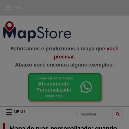
Skip
MENU
to
content
MAPSTORE
LOJA DE MAPAS
Fabricamos e produzimos o mapa que
você
precisar.
Abaixo você encontra alguns exemplos:
Converse com nosso
Atendimento
Personalizado
clique aqui
Pesquisar
MENU
por:
Mapa de ruas personalizado: quando