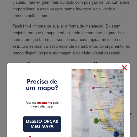
visuais, mas exigem mais cuidado com posição de luz. Em áreas
corporativas, a escolha geralmente favorece legibilidade e
apresentação limpa.
Também é importante avaliar a forma de instalação. Existem
projetos em que o mapa será aplicado diretamente na parede, e
outros em que fará mais sentido usar base rígida, moldura ou
estrutura específica. Isso depende do ambiente, do orçamento, do
tempo disponível para montagem e do efeito visual desejado.
×
O nível de informação
precisa acompanhar o uso
Nem todo mapa-múndi precisa mostrar o máximo possível de
dados. Em muitos casos, excesso de informação atrapalha. Um
mapa voltado para ambientação de escritório, por exemplo, pode
priorizar leitura política clara, cores equilibradas e boa presença
estética. Já um material para sala de aula ou uso institucional pode
exigir mais nomes, divisões e referências geográficas.
Essa decisão muda tudo. Um layout mais limpo favorece impacto