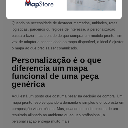
visual e leitura rápida. Um layout mais detalhado atende melhor
objetivos didáticos e consultivos. Não existe uma opção
universalmente melhor. Existe a mais adequada para a aplicação.
Quando há necessidade de destacar mercados, unidades, rotas
logísticas, parceiros ou regiões de interesse, a personalização
passa a fazer mais sentido do que comprar um modelo pronto. Em
vez de adaptar a necessidade ao mapa disponível, o ideal é ajustar
o mapa ao que precisa ser comunicado.
Personalização é o que
diferencia um mapa
funcional de uma peça
genérica
Aqui está um ponto que costuma pesar na decisão de compra. Um
mapa pronto resolve quando a demanda é simples e o foco está em
composição visual básica. Mas, quando o cliente precisa de um
resultado alinhado ao ambiente ou ao uso profissional, a
personalização entrega muito mais.