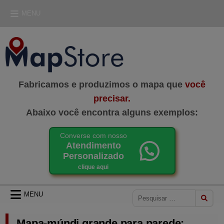
Skip
MENU
to
content
MAPSTORE
LOJA DE MAPAS
Fabricamos e produzimos o mapa que
você
precisar.
Abaixo você encontra alguns exemplos:
Converse com nosso
Atendimento
Personalizado
clique aqui
Pesquisar
MENU
por:
Mapa-múndi grande para parede: